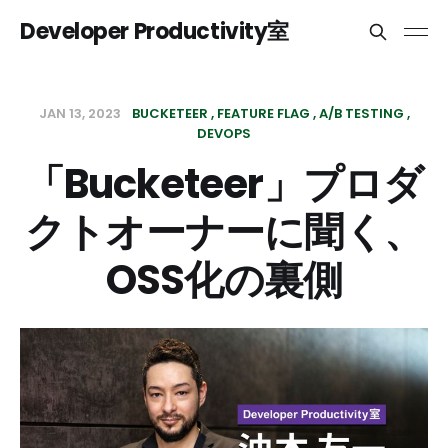
Developer Productivity室
JAN 13, 2023
BUCKETEER
FEATURE FLAG
A/B TESTING
DEVOPS
「Bucketeer」プロダ
クトオーナーに聞く、
OSS化の裏側