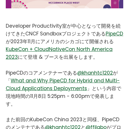
Developer Productivity室が中心となって開発を続
けてきたCNCF Sandboxプロジェクトである
PipeCD
が2023年11月にアメリカのシカゴにて開催される
KubeCon + CloudNativeCon North America
2023
にて登壇 & ブースを出展をします。
PipeCDのコアメンテナーである
@khanhtc1202
が
「
What and Why PipeCD for Hybrid and Multi-
Cloud Applications Deployments
」という内容で
現地時間の11月8日 5:25pm - 6:00pmで発表しま
す。
また前回のKubeCon China 2023と同様、PipeCD
のメンテナである
@khanhtc1202
と
@ffjlabo
がプロ